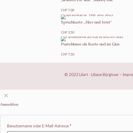
CHF
7.00
Spruchkarte „Hier und Jetzt“
CHF
3.50
Pusteblume als Karte und im Glas
CHF
7.50
© 2022 Lilart - Liliane Bürgisser –
Impr
✕
Anmelden
Benutzername oder E-Mail-Adresse
*