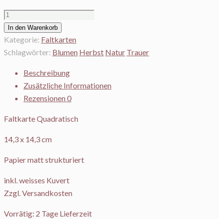
Hortensienkranz
Menge
In den Warenkorb
Kategorie:
Faltkarten
Schlagwörter:
Blumen
Herbst
Natur
Trauer
Beschreibung
Zusätzliche Informationen
Rezensionen
0
Faltkarte Quadratisch
14,3 x 14,3 cm
Papier matt strukturiert
inkl. weisses Kuvert
Zzgl. Versandkosten
Vorrätig: 2 Tage Lieferzeit