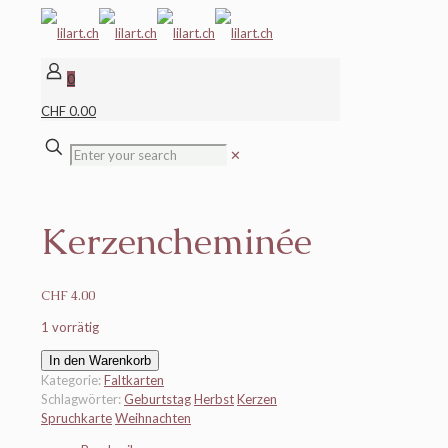
0
CHF 0.00
✕
Kerzencheminée
CHF
4.00
1 vorrätig
Kerzencheminée
In den Warenkorb
Menge
Kategorie:
Faltkarten
Schlagwörter:
Geburtstag
Herbst
Kerzen
Spruchkarte
Weihnachten