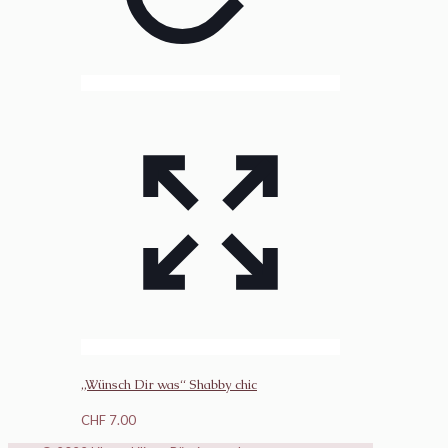
„Wünsch Dir was“ Shabby chic
CHF
7.00