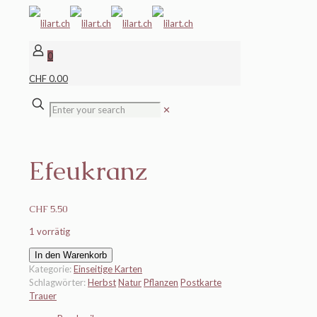
0
CHF 0.00
✕
Efeukranz
CHF
5.50
1 vorrätig
Efeukranz
In den Warenkorb
Menge
Kategorie:
Einseitige Karten
Schlagwörter:
Herbst
Natur
Pflanzen
Postkarte
Trauer